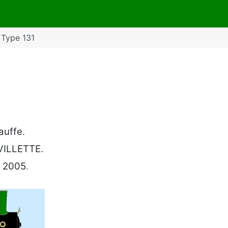
 Type 131
auffe.
VILLETTE.
il 2005
.