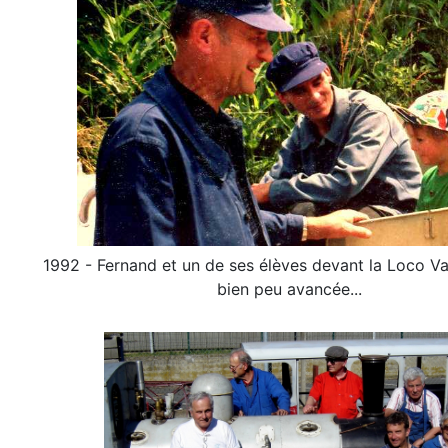
1992 - Fernand et un de ses élèves devant la Loco V
bien peu avancée...